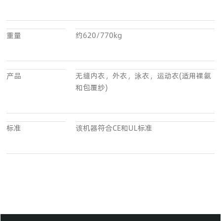
重量
约620/770kg
产品
无缝内衣，外衣，泳衣，运动衣(适用裸氨
和包覆纱)
标准
该机器符合CE和UL标准