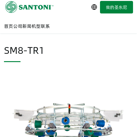
跳
我的圣东尼
简体中文
至
主
要
首页
公司
新闻
机型
联系
内
容
SM8-TR1