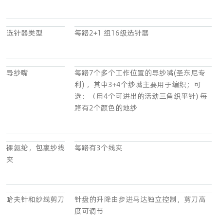
选针器类型
每路2+1 组16级选针器
导纱嘴
每路7个多个工作位置的导纱嘴(圣东尼专
利) ，其中3+4个纱嘴主要用于编织；可
选：（用4个可进出的活动三角织平针) 每
路有2个颜色的地纱
裸氨纶，包裹纱线
每路有3个线夹
夹
哈夫针和纱线剪刀
针盘的升降由步进马达独立控制，剪刀高
度可调节