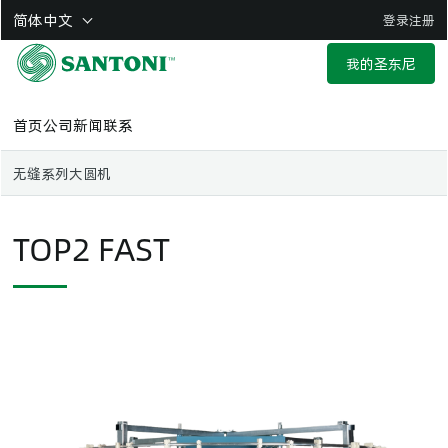
跳
简体中文
登录
注册
至
主
我的圣东尼
要
内
首页
公司
新闻
联系
容
无缝系列
大圆机
TOP2 FAST