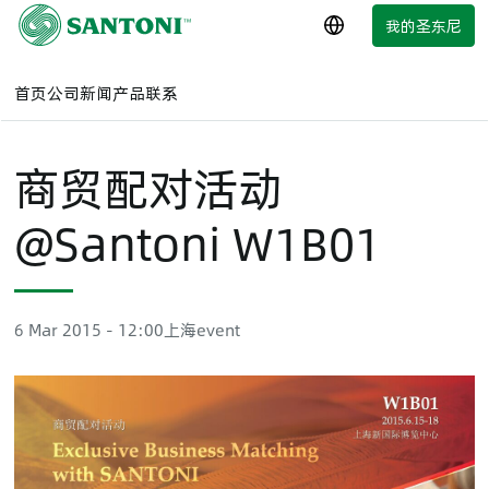
跳
我的圣东尼
简体中文
至
主
要
首页
公司
新闻
产品
联系
内
容
商贸配对活动
@Santoni W1B01
6 Mar 2015 - 12:00
上海
event