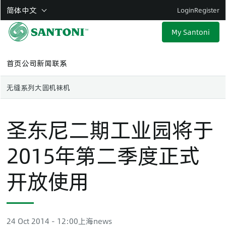
Skip
简体中文
Login
Register
to
main
My Santoni
content
首页
公司
新闻
联系
无缝系列
大圆机
袜机
圣东尼二期工业园将于
2015年第二季度正式
开放使用
24 Oct 2014 - 12:00
上海
news