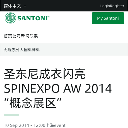
Skip
简体中文
Login
Register
to
main
My Santoni
content
首页
公司
新闻
联系
无缝系列
大圆机
袜机
圣东尼成衣闪亮
SPINEXPO AW 2014
“概念展区”
10 Sep 2014 - 12:00
上海
event