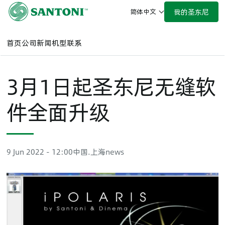
跳
我的圣东尼
简体中文
至
主
要
首页
公司
新闻
机型
联系
内
容
3月1日起圣东尼无缝软
件全面升级
9 Jun 2022 - 12:00
中国.上海
news