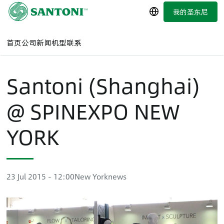
跳
我的圣东尼
简体中文
至
主
要
首页
公司
新闻
机型
联系
内
容
Santoni (Shanghai)
@ SPINEXPO NEW
YORK
23 Jul 2015 - 12:00
New York
news