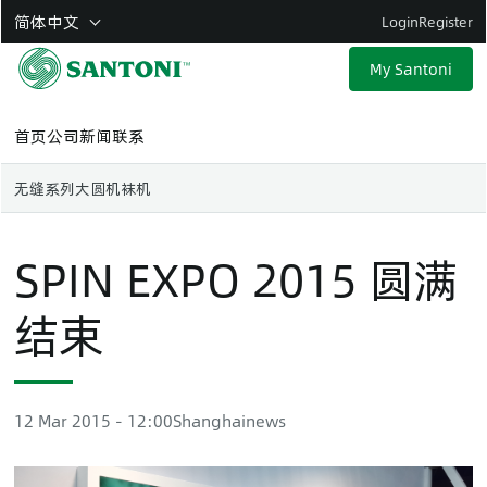
Skip
简体中文
Login
Register
to
main
My Santoni
content
首页
公司
新闻
联系
无缝系列
大圆机
袜机
SPIN EXPO 2015 圆满
结束
12 Mar 2015 - 12:00
Shanghai
news