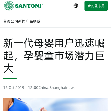
跳
我的圣东尼
简体中文
至
主
要
首页
公司
新闻
产品
联系
内
容
新一代母婴用户迅速崛
起，孕婴童市场潜力巨
大
16 Oct 2019 - 12:00
China.Shanghai
news