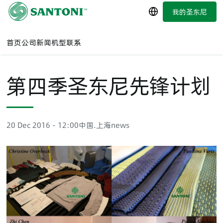
跳
我的圣东尼
简体中文
至
主
要
首页
公司
新闻
机型
联系
内
容
第四季圣东尼先锋计划
20 Dec 2016 - 12:00
中国.上海
news